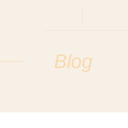
santiago@impues
+57 321 849 6610
Blog