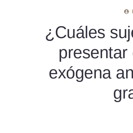
¿Cuáles suj
presentar
exógena ant
gr