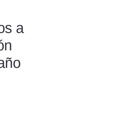
os a
ón
 año