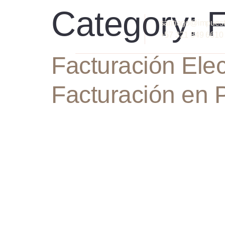
Category:
F
santiago@impues
+57 321 849 6610
Facturación Elec
Facturación en 