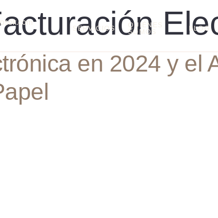
acturación Ele
tosok.com
QUIÉNES
SERVICIOS
BLOG
SOMOS
trónica en 2024 y el A
Papel